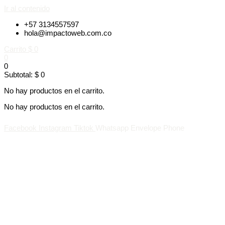
Ir al contenido
+57 3134557597
hola@impactoweb.com.co
Carrito
$
0
0
0
Subtotal:
$
0
No hay productos en el carrito.
No hay productos en el carrito.
SEGUIR COMPRANDO
Facebook
Instagram
Tiktok
Whatsapp
Envelope
Phone