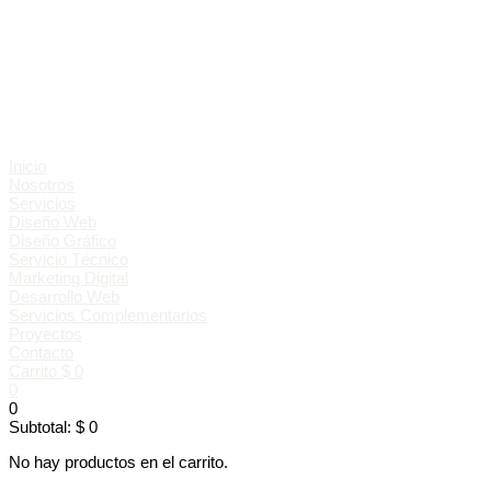
Inicio
Nosotros
Servicios
Diseño Web
Diseño Gráfico
Servicio Técnico
Marketing Digital
Desarrollo Web
Servicios Complementarios
Proyectos
Contacto
Carrito
$
0
0
0
Subtotal:
$
0
No hay productos en el carrito.